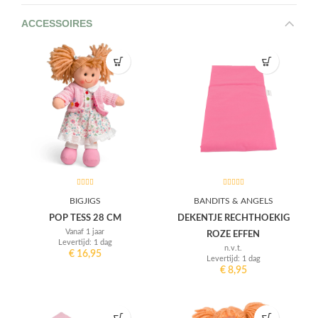
ACCESSOIRES
BIGJIGS
BANDITS & ANGELS
POP TESS 28 CM
DEKENTJE RECHTHOEKIG
Vanaf 1 jaar
ROZE EFFEN
Levertijd: 1 dag
n.v.t.
€
16,95
Levertijd: 1 dag
€
8,95