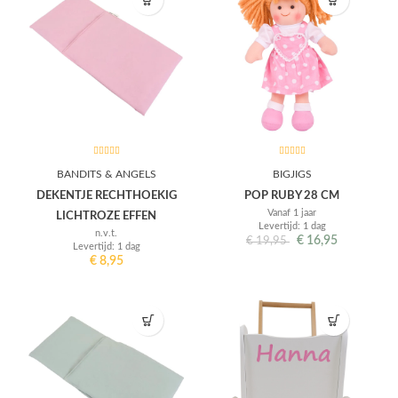
BANDITS & ANGELS
BIGJIGS
DEKENTJE RECHTHOEKIG
POP RUBY 28 CM
Vanaf 1 jaar
LICHTROZE EFFEN
Levertijd: 1 dag
n.v.t.
€
16,95
€
19,95
Levertijd: 1 dag
€
8,95