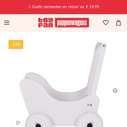
Voor 17:00u besteld, morgen in huis!
-21%
Bekijk productvideo